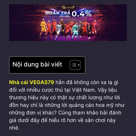
Nội dung bài viết
Nhà cái VEGAS79
hẳn đã không còn xa lạ gì
đối với nhiều cược thủ tại Việt Nam. Vậy liệu
thương hiệu này có thật sự chất lượng như lời
đồn hay chỉ là những lời quảng cáo hoa mỹ như
những đơn vị khác? Cùng tham khảo bài đánh
giá dưới đây để hiểu rõ hơn về sân chơi này
nhé.