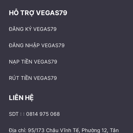
HỖ TRỢ VEGAS79
ĐĂNG KÝ VEGAS79
ĐĂNG NHẬP VEGAS79
NẠP TIỀN VEGAS79
RÚT TIỀN VEGAS79
LIÊN HỆ
SDT : : 0814 975 068
Địa chỉ: 95/173 Châu Vĩnh Tế, Phường 12, Tân