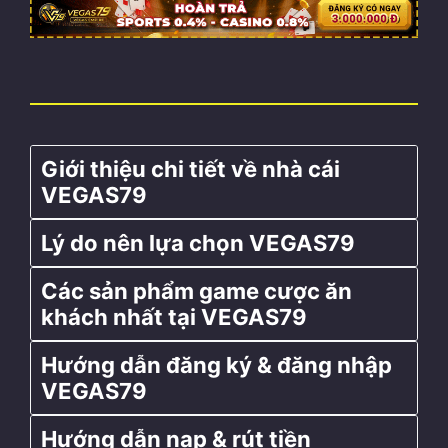
Giới thiệu chi tiết về nhà cái
VEGAS79
Lý do nên lựa chọn VEGAS79
Các sản phẩm game cược ăn
khách nhất tại VEGAS79
Hướng dẫn đăng ký & đăng nhập
VEGAS79
Hướng dẫn nạp & rút tiền