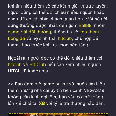
Khi tìm hiểu thêm về các kênh giải trí trực tuyến,
người dùng có thể đối chiếu nhiều nguồn khác
nhau để có cái nhìn khách quan hơn. Một số nội
dung thường được nhắc đến gồm
Ball88
, nhóm
game bài đổi thưởng
, thông tin về
kèo thơm
bóng đá
và hệ sinh thái
hitclub
, phù hợp để
tham khảo trước khi lựa chọn nền tảng.
Ngoài ra, người đọc có thể đối chiếu thêm với
hitclub
và
Hit Club
nếu cần xem nhiều nguồn
HITCLUB khác nhau.
>> Bạn đam mê game online và muốn tìm hiểu
thêm những nhà cái uy tín bên cạnh VEGAS79.
Không cần kinh nghiệm, bạn vẫn có thể thắng
lớn khi chơi tại
X8
với tỷ lệ trả thưởng hấp dẫn.