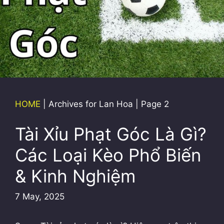
HOME
|
Archives for Lan Hoa
|
Page 2
Tài Xỉu Phạt Góc Là Gì?
Các Loại Kèo Phổ Biến
& Kinh Nghiệm
7 May, 2025