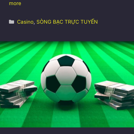
more
Categories
Casino
,
SÒNG BẠC TRỰC TUYẾN