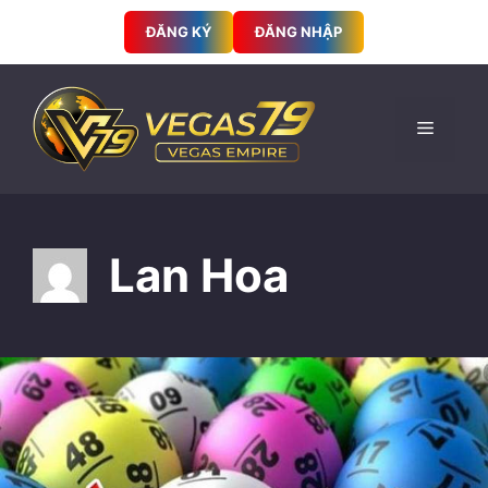
Skip
ĐĂNG KÝ
ĐĂNG NHẬP
to
content
Menu
Lan Hoa