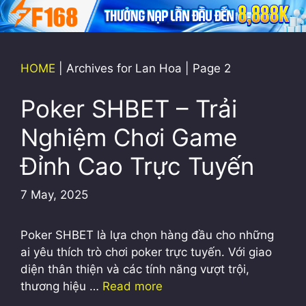
HOME
|
Archives for Lan Hoa
|
Page 2
Poker SHBET – Trải
Nghiệm Chơi Game
Đỉnh Cao Trực Tuyến
7 May, 2025
Poker SHBET là lựa chọn hàng đầu cho những
ai yêu thích trò chơi poker trực tuyến. Với giao
diện thân thiện và các tính năng vượt trội,
thương hiệu …
Read more