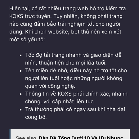
Hiện tại, có rất nhiều trang web hỗ trợ kiểm tra
KQXS trực tuyến. Tuy nhiên, không phải trang
nào cũng đảm bảo trải nghiệm tốt cho người
dùng. Khi chọn website, bet thủ nên xem xét
một số yếu tố:
Tốc độ tải trang nhanh và giao diện dễ
nhìn, thuận tiện cho mọi lứa tuổi.
Tên miền dễ nhớ, điều này hỗ trợ tốt cho
người lớn tuổi hoặc những người không
quen với công nghệ.
Thông tin về KQXS phải chính xác, nhanh
chóng, với cập nhật liên tục.
Trả thưởng phải có ngay sau khi nhà đài
công bố.
See also
Dàn Đề Tổng Dưới 10 Và Ưu Nhược