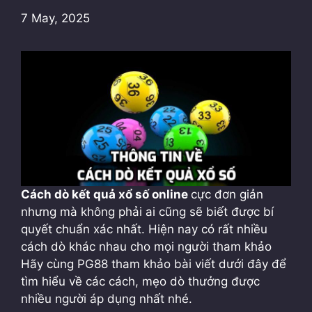
7 May, 2025
Cách dò kết quả xổ số online
cực đơn giản
nhưng mà không phải ai cũng sẽ biết được bí
quyết chuẩn xác nhất. Hiện nay có rất nhiều
cách dò khác nhau cho mọi người tham khảo
Hãy cùng PG88 tham khảo bài viết dưới đây để
tìm hiểu về các cách, mẹo dò thưởng được
nhiều người áp dụng nhất nhé.