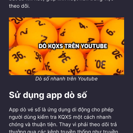
theo dõi.
Dò số nhanh trên Youtube
Sử dụng app dò số
App dò vé số là ứng dụng di động cho phép
người dùng kiểm tra KQXS một cách nhanh
chóng và thuận tiện. Thay vì phải theo dõi trả
thưởng qua các kênh truyền thống như truyền