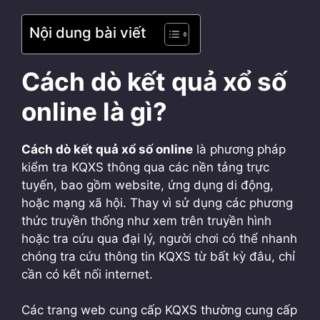
Nội dung bài viết
Cách dò kết quả xổ số
online là gì?
Cách dò kết quả xổ số online
là phương pháp
kiểm tra KQXS thông qua các nền tảng trực
tuyến, bao gồm website, ứng dụng di động,
hoặc mạng xã hội. Thay vì sử dụng các phương
thức truyền thống như xem trên truyền hình
hoặc tra cứu qua đại lý, người chơi có thể nhanh
chóng tra cứu thông tin KQXS từ bất kỳ đâu, chỉ
cần có kết nối internet.
Các trang web cung cấp KQXS thường cung cấp