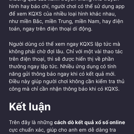
hình hay báo chí, người chơi có thể sử dụng app
để xem KQXS của nhiều loại hình khác nhau,
như miền Bắc, miền Trung, miền Nam, hay điện
toán, ngay trên điện thoại di động.
Người dùng có thể xem ngay KQXS lập tức mà
không phải chờ đợi lâu. Chỉ với một vài thao tác
trên điện thoại, thì sẽ được hiển thị về phần
thưởng ngay lập tức. Nhiều ứng dụng có tính
năng gửi thông báo ngay khi có kết quả mới.
Điều này giúp người chơi không cần kiểm tra thủ
công mà chỉ cần nhận thông báo khi có KQXS.
Kết luận
Trên đây là những
cách dò kết quả xổ số online
cực chuẩn xác, giúp cho anh em dễ dàng tra