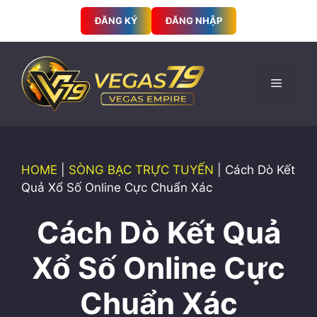
Skip
ĐĂNG KÝ
ĐĂNG NHẬP
to
content
Menu
HOME
|
SÒNG BẠC TRỰC TUYẾN
|
Cách Dò Kết
Quả Xổ Số Online Cực Chuẩn Xác
Cách Dò Kết Quả
Xổ Số Online Cực
Chuẩn Xác