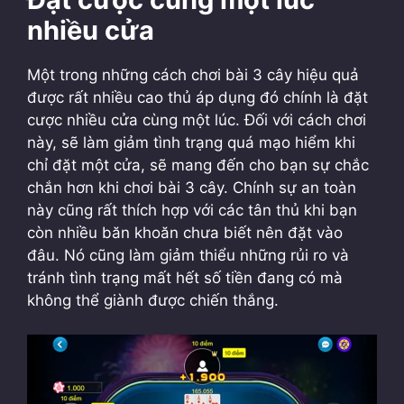
nhiều cửa
Một trong những cách chơi bài 3 cây hiệu quả
được rất nhiều cao thủ áp dụng đó chính là đặt
cược nhiều cửa cùng một lúc. Đối với cách chơi
này, sẽ làm giảm tình trạng quá mạo hiểm khi
chỉ đặt một cửa, sẽ mang đến cho bạn sự chắc
chắn hơn khi chơi bài 3 cây. Chính sự an toàn
này cũng rất thích hợp với các tân thủ khi bạn
còn nhiều băn khoăn chưa biết nên đặt vào
đâu. Nó cũng làm giảm thiểu những rủi ro và
tránh tình trạng mất hết số tiền đang có mà
không thể giành được chiến thắng.