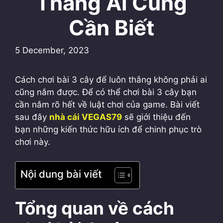
Thắng Ai Cũng
Cần Biết
5 December, 2023
Cách chơi bài 3 cây để luôn thắng không phải ai
cũng nắm được. Để có thể chơi bài 3 cây bạn
cần nắm rõ hết về luật chơi của game. Bài viết
sau đây
nhà cái VEGAS79
sẽ giới thiệu đến
bạn những kiến thức hữu ích để chinh phục trò
chơi này.
Nội dung bài viết
Tổng quan về cách