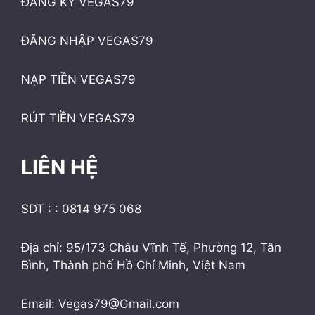
ĐĂNG KÝ VEGAS79
ĐĂNG NHẬP VEGAS79
NẠP TIỀN VEGAS79
RÚT TIỀN VEGAS79
LIÊN HỆ
SDT : : 0814 975 068
Địa chỉ: 95/173 Châu Vĩnh Tế, Phường 12, Tân
Bình, Thành phố Hồ Chí Minh, Việt Nam
Email:
Vegas79@Gmail.com