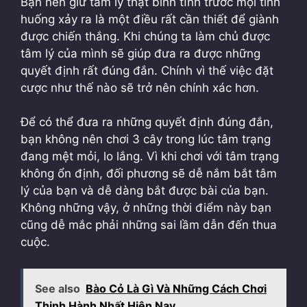
Bạn nên giữ tâm lý thật bình tĩnh trước mọi tình
huống xảy ra là một điều rất cần thiết để giành
được chiến thắng. Khi chúng ta làm chủ được
tâm lý của mình sẽ giúp đưa ra được những
quyết định rất đúng đắn. Chính vì thế việc đặt
cược như thế nào sẽ trở nên chính xác hơn.
Để có thể đưa ra những quyết định đúng đắn,
bạn không nên chơi 3 cây trong lúc tâm trạng
đang mệt mỏi, lo lắng. Vì khi chơi với tâm trạng
không ổn định, đối phương sẽ dễ nắm bắt tâm
lý của bạn và dễ dàng bắt được bài của bạn.
Không những vậy, ở những thời điểm này bạn
cũng dễ mắc phải những sai lầm dẫn đến thua
cuộc.
See also
Bào Cỏ Là Gì Và Những Cách Chơi
Thịnh Hành Nhất Hiện Nay