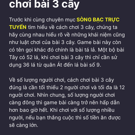
chơi bài 3 cây
Trước khi cùng chuyên mục
SÒNG BẠC TRỰC
TUYẾN
tìm hiểu về cách chơi 3 cây, chúng ta
hãy cùng nhau hiểu rõ về những khái niệm cũng
như luật chơi của bài 3 cây. Game bài này còn
có tên gọi khác đó chính là bài tá lả. Một bộ bài
Tây có 52 lá, khi chơi bài 3 cây thì chỉ cần sử
dụng 36 lá từ quân Át đến lá bài số 9.
Về số lượng người chơi, cách chơi bài 3 cây
đúng là cần tối thiểu 2 người chơi và tối đa là 12
người chơi. Nhìn chung, số lượng người chơi
càng đông thì game bài càng trở nên hấp dẫn
hơn bao giờ hết. Khi chơi với số lượng nhiều
người, nếu bạn thắng cuộc thì số tiền ăn được
sẽ càng lớn.