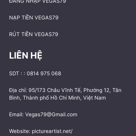
ĐĂNG NHẬP VEGAS79
NẠP TIỀN VEGAS79
RÚT TIỀN VEGAS79
LIÊN HỆ
SDT : : 0814 975 068
Địa chỉ: 95/173 Châu Vĩnh Tế, Phường 12, Tân
Bình, Thành phố Hồ Chí Minh, Việt Nam
Email:
Vegas79@Gmail.com
Website:
pictureartist.net/