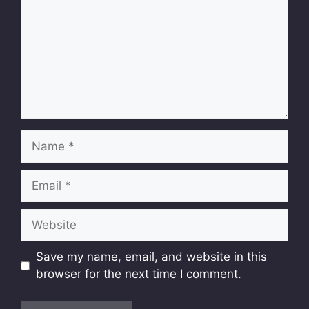
Name
Email
Website
Save my name, email, and website in this
browser for the next time I comment.