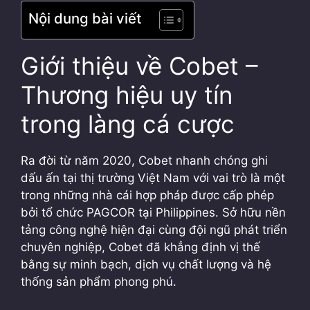
Nội dung bài viết
Giới thiệu về Cobet –
Thương hiệu uy tín
trong làng cá cược
Ra đời từ năm 2020, Cobet nhanh chóng ghi
dấu ấn tại thị trường Việt Nam với vai trò là một
trong những nhà cái hợp pháp được cấp phép
bởi tổ chức PAGCOR tại Philippines. Sở hữu nền
tảng công nghệ hiện đại cùng đội ngũ phát triển
chuyên nghiệp, Cobet đã khẳng định vị thế
bằng sự minh bạch, dịch vụ chất lượng và hệ
thống sản phẩm phong phú.