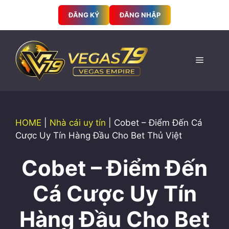
Skip
ĐĂNG KÝ
ĐĂNG NHẬP
to
content
Menu
HOME
|
Nhà cái uy tín
|
Cobet – Điểm Đến Cá
Cược Uy Tín Hàng Đầu Cho Bet Thủ Việt
Cobet – Điểm Đến
Cá Cược Uy Tín
Hàng Đầu Cho Bet