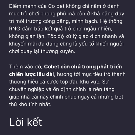
Điểm mạnh của Co bet không chỉ nằm ở danh
mục trò chơi phong phú mà còn ở khả năng duy
trì môi trường công bằng, minh bạch. Hệ thống
RNG đảm bảo kết quả trò chơi ngẫu nhiên,
không gian lận. Tốc độ xử lý giao dịch nhanh và
khuyến mãi đa dạng cũng là yếu tố khiến người
chơi quay lại thường xuyên.
Thêm vào đó,
Cobet còn chú trọng phát triển
chiến lược lâu dài
, hướng tới mục tiêu trở thành
thương hiệu cá cược top đầu khu vực. Sự
chuyên nghiệp và ổn định chính là nền tảng
giúp nhà cái này chinh phục ngay cả những bet
thủ khó tính nhất.
Lời kết