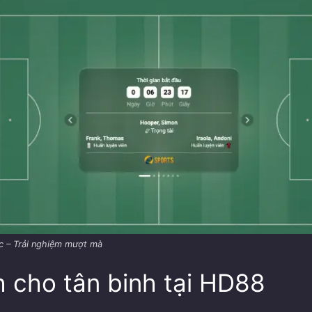
ực – Trải nghiệm mượt mà
h cho tân binh tại HD88