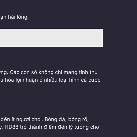
ạn hài lòng.
ờng. Các con số không chỉ mang tính thu
u hóa lợi nhuận ở nhiều loại hình cá cược
ến ít người chơi. Bóng đá, bóng rổ,
y, HD88 trở thành điểm đến lý tưởng cho