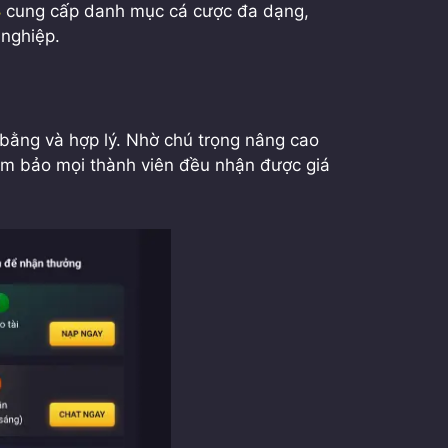
8
cung cấp danh mục cá cược đa dạng,
 nghiệp.
 bằng và hợp lý. Nhờ chú trọng nâng cao
đảm bảo mọi thành viên đều nhận được giá