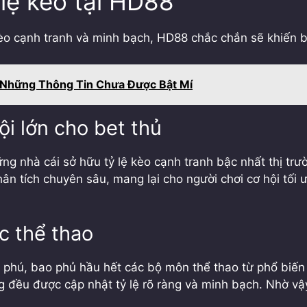
 lệ kèo tại HD88
o cạnh tranh và minh bạch, HD88 chắc chắn sẽ khiến b
 Những Thông Tin Chưa Được Bật Mí
ội lớn cho bet thủ
ng nhà cái sở hữu tỷ lệ kèo cạnh tranh bậc nhất thị trư
 tích chuyên sâu, mang lại cho người chơi cơ hội tối ư
c thể thao
hú, bao phủ hầu hết các bộ môn thể thao từ phổ biến đ
 đều được cập nhật tỷ lệ rõ ràng và minh bạch. Nhờ vậ