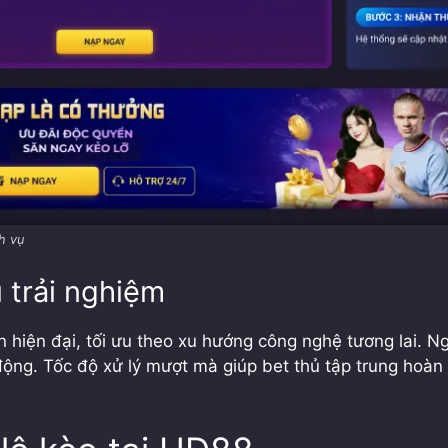
h vụ
u trải nghiệm
n hiện đại, tối ưu theo xu hướng công nghệ tương lai. N
i động. Tốc độ xử lý mượt mà giúp bet thủ tập trung hoà