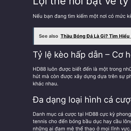
Lợi thế nổi bật về tỷ
Nếu bạn đang tìm kiếm một nơi có mức kè
See also
Thầu Bóng Đá Là Gì? Tìm Hiểu
Tỷ lệ kèo hấp dẫn – Cơ h
HD88 luôn được biết đến là một trong nhữ
hút mà còn được xây dựng dựa trên sự phân
khác nhau.
Đa dạng loại hình cá cượ
Danh mục cá cược tại HD88 cực kỳ phong p
tennis cho đến bóng bầu dục hay cầu lông
những ai đam mê thể thao ở mọi lĩnh vực.