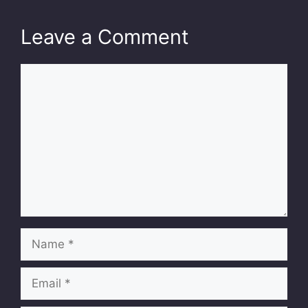
Leave a Comment
Comment
Name
Email