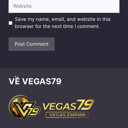
Website
Save my name, email, and website in this
browser for the next time I comment.
VỀ VEGAS79