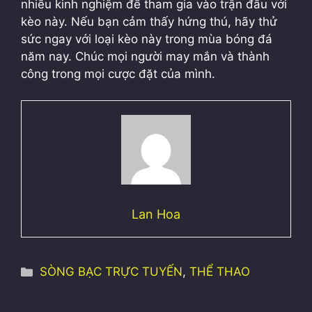
nhiều kinh nghiệm để tham gia vào trận đấu với
kèo này. Nếu bạn cảm thấy hứng thú, hãy thử
sức ngay với loại kèo này trong mùa bóng đá
năm nay. Chúc mọi người may mắn và thành
công trong mọi cược đặt của mình.
Lan Hoa
Categories
SÒNG BẠC TRỰC TUYẾN
,
THỂ THAO