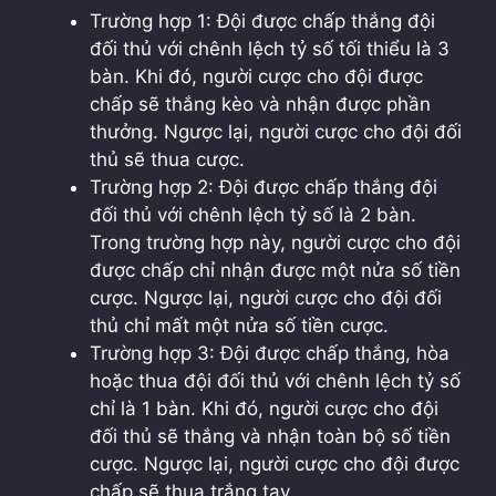
Trường hợp 1: Đội được chấp thắng đội
đối thủ với chênh lệch tỷ số tối thiểu là 3
bàn. Khi đó, người cược cho đội được
chấp sẽ thắng kèo và nhận được phần
thưởng. Ngược lại, người cược cho đội đối
thủ sẽ thua cược.
Trường hợp 2: Đội được chấp thắng đội
đối thủ với chênh lệch tỷ số là 2 bàn.
Trong trường hợp này, người cược cho đội
được chấp chỉ nhận được một nửa số tiền
cược. Ngược lại, người cược cho đội đối
thủ chỉ mất một nửa số tiền cược.
Trường hợp 3: Đội được chấp thắng, hòa
hoặc thua đội đối thủ với chênh lệch tỷ số
chỉ là 1 bàn. Khi đó, người cược cho đội
đối thủ sẽ thắng và nhận toàn bộ số tiền
cược. Ngược lại, người cược cho đội được
chấp sẽ thua trắng tay.