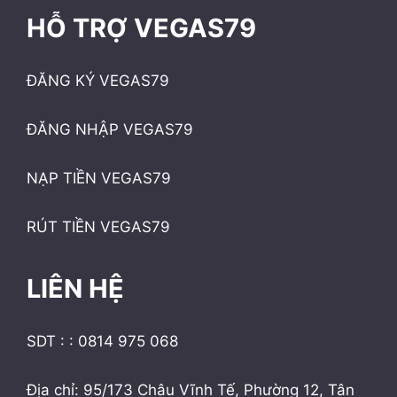
HỖ TRỢ VEGAS79
ĐĂNG KÝ VEGAS79
ĐĂNG NHẬP VEGAS79
NẠP TIỀN VEGAS79
RÚT TIỀN VEGAS79
LIÊN HỆ
SDT : : 0814 975 068
Địa chỉ: 95/173 Châu Vĩnh Tế, Phường 12, Tân