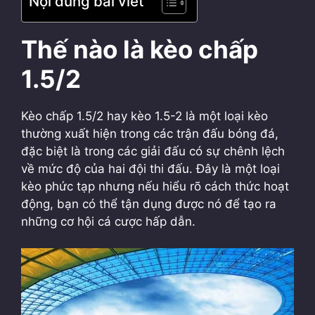
Nội dung bài viết
Thế nào là kèo chấp
1.5/2
Kèo chấp 1.5/2 hay kèo 1.5-2 là một loại kèo
thường xuất hiện trong các trận đấu bóng đá,
đặc biệt là trong các giải đấu có sự chênh lệch
về mức độ của hai đội thi đấu. Đây là một loại
kèo phức tạp nhưng nếu hiểu rõ cách thức hoạt
động, bạn có thể tận dụng được nó để tạo ra
những cơ hội cá cược hấp dẫn.