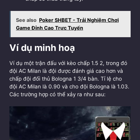
See also
Poker SHBET - Trải Nghiệm Chơi
Game Đỉnh Cao Trực Tuyến
Ví dụ minh hoạ
Ví dụ một trận đấu với kèo chấp 1.5 2, trong đó
đội AC Milan là đội được đánh giá cao hơn và
chấp đội đối thủ Bologna 1 3/4 bàn. Tỉ lệ cho
đội AC Milan là 0.90 và cho đội Bologna là 1.03.
Các trường hợp có thể xảy ra như sau: