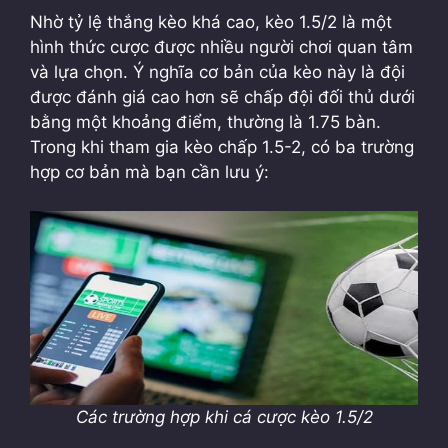
Nhờ tỷ lệ thắng kèo khá cao, kèo 1.5/2 là một
hình thức cược được nhiều người chơi quan tâm
và lựa chọn. Ý nghĩa cơ bản của kèo này là đội
được đánh giá cao hơn sẽ chấp đội đối thủ dưới
bằng một khoảng điểm, thường là 1.75 bàn.
Trong khi tham gia kèo chấp 1.5-2, có ba trường
hợp cơ bản mà bạn cần lưu ý:
Các trường hợp khi cá cược kèo 1.5/2