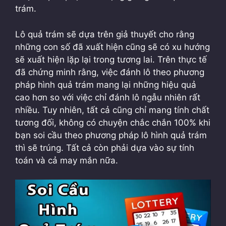
trám.
Lô quả trám sẽ dựa trên giả thuyết cho rằng
những con số đã xuất hiện cũng sẽ có xu hướng
sẽ xuất hiện lặp lại trong tương lai. Trên thực tế
đã chứng minh rằng, việc đánh lô theo phương
pháp hình quả trám mang lại những hiệu quả
cao hơn so với việc chỉ đánh lô ngẫu nhiên rất
nhiều. Tuy nhiên, tất cả cũng chỉ mang tính chất
tương đối, không có chuyện chắc chắn 100% khi
bạn soi cầu theo phương pháp lô hình quả trám
thì sẽ trúng. Tất cả còn phải dựa vào sự tính
toán và cả may mắn nữa.