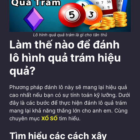
Lô hình quả quả trám là gì cho tân thủ
Làm thế nào để đánh
lô hình quả trám hiệu
quả?
Phương pháp đánh lô này sẽ mang lại hiệu quả
cao nhất nếu bạn có sự tính toán kỹ lưỡng. Dưới
đây là các bước để thực hiện đánh lô quả trám
mang lại khả năng thắng lớn cho anh em. Cùng
chuyên mục
XỔ SỐ
tìm hiểu.
Tìm hiểu các cách xây