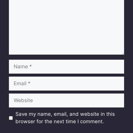
Name
Email
Website
Save my name, email, and website in this
browser for the next time I comment.