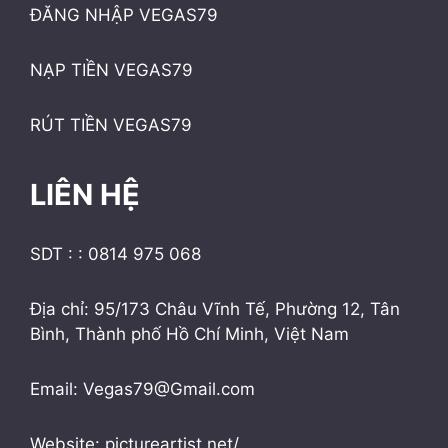
ĐĂNG NHẬP VEGAS79
NẠP TIỀN VEGAS79
RÚT TIỀN VEGAS79
LIÊN HỆ
SDT : : 0814 975 068
Địa chỉ: 95/173 Châu Vĩnh Tế, Phường 12, Tân
Bình, Thành phố Hồ Chí Minh, Việt Nam
Email:
Vegas79@Gmail.com
Website:
pictureartist.net/