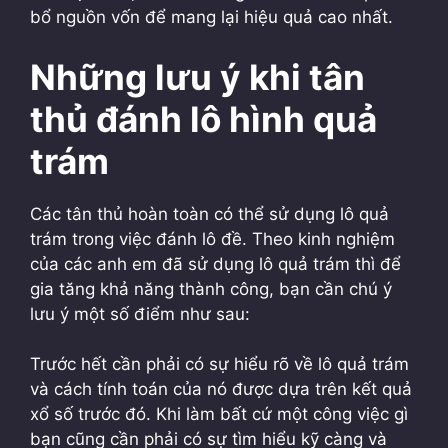
bổ nguồn vốn để mang lại hiệu quả cao nhất.
Những lưu ý khi tân
thủ đánh lô hình quả
trám
Các tân thủ hoàn toàn có thể sử dụng lô quả
trám trong việc đánh lô đề. Theo kinh nghiệm
của các anh em đã sử dụng lô quả trám thì để
gia tăng khả năng thành công, bạn cần chú ý
lưu ý một số điểm như sau:
Trước hết cần phải có sự hiểu rõ về lô quả trám
và cách tính toán của nó được dựa trên kết quả
xổ số trước đó. Khi làm bất cứ một công việc gì
bạn cũng cần phải có sự tìm hiểu kỹ càng và