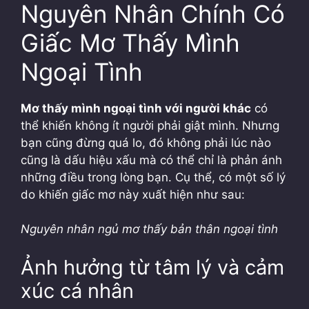
Nguyên Nhân Chính Có
Giấc Mơ Thấy Mình
Ngoại Tình
Mơ thấy mình ngoại tình với người khác
có
thể khiến không ít người phải giật mình. Nhưng
bạn cũng đừng quá lo, đó không phải lúc nào
cũng là dấu hiệu xấu mà có thể chỉ là phản ánh
những điều trong lòng bạn. Cụ thể, có một số lý
do khiến giấc mơ này xuất hiện như sau:
Nguyên nhân ngủ mơ thấy bản thân ngoại tình
Ảnh hưởng từ tâm lý và cảm
xúc cá nhân