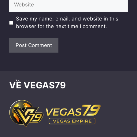
Website
Save my name, email, and website in this
browser for the next time I comment.
VỀ VEGAS79