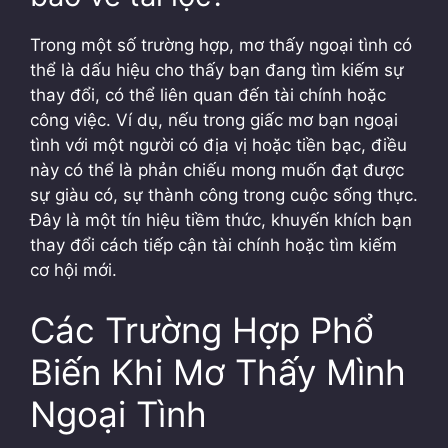
Trong một số trường hợp, mơ thấy ngoại tình có
thể là dấu hiệu cho thấy bạn đang tìm kiếm sự
thay đổi, có thể liên quan đến tài chính hoặc
công việc. Ví dụ, nếu trong giấc mơ bạn ngoại
tình với một người có địa vị hoặc tiền bạc, điều
này có thể là phản chiếu mong muốn đạt được
sự giàu có, sự thành công trong cuộc sống thực.
Đây là một tín hiệu tiềm thức, khuyến khích bạn
thay đổi cách tiếp cận tài chính hoặc tìm kiếm
cơ hội mới.
Các Trường Hợp Phổ
Biến Khi Mơ Thấy Mình
Ngoại Tình