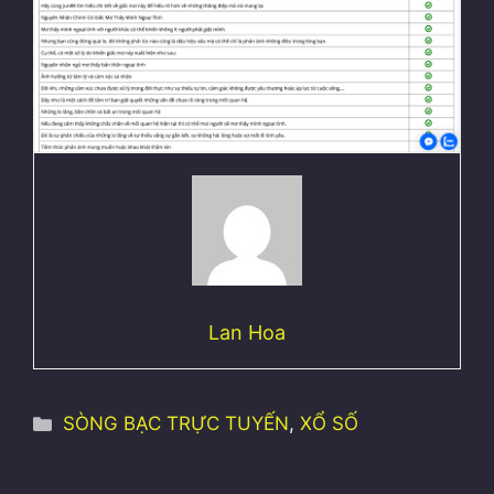
Lan Hoa
Categories
SÒNG BẠC TRỰC TUYẾN
,
XỔ SỐ