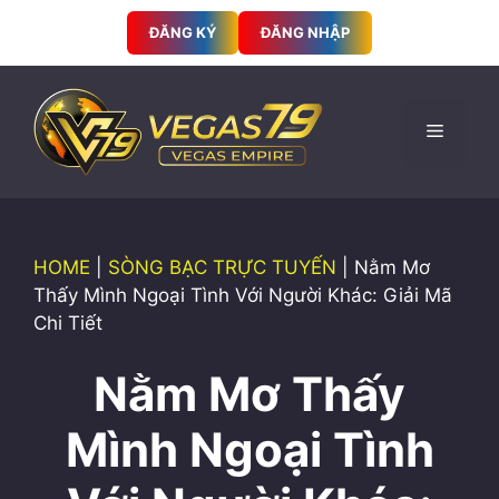
Skip
ĐĂNG KÝ
ĐĂNG NHẬP
to
content
Menu
HOME
|
SÒNG BẠC TRỰC TUYẾN
|
Nằm Mơ
Thấy Mình Ngoại Tình Với Người Khác: Giải Mã
Chi Tiết
Nằm Mơ Thấy
Mình Ngoại Tình