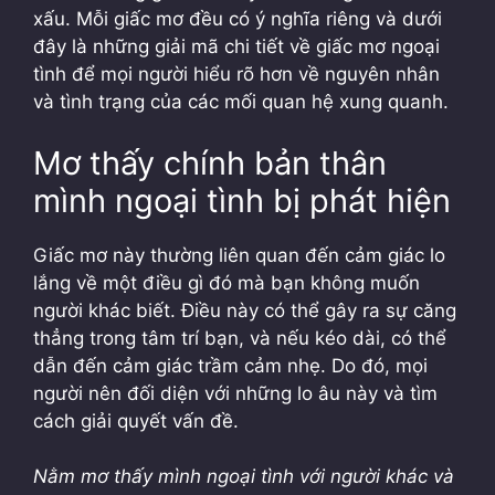
xấu. Mỗi giấc mơ đều có ý nghĩa riêng và dưới
đây là những giải mã chi tiết về giấc mơ ngoại
tình để mọi người hiểu rõ hơn về nguyên nhân
và tình trạng của các mối quan hệ xung quanh.
Mơ thấy chính bản thân
mình ngoại tình bị phát hiện
Giấc mơ này thường liên quan đến cảm giác lo
lắng về một điều gì đó mà bạn không muốn
người khác biết. Điều này có thể gây ra sự căng
thẳng trong tâm trí bạn, và nếu kéo dài, có thể
dẫn đến cảm giác trầm cảm nhẹ. Do đó, mọi
người nên đối diện với những lo âu này và tìm
cách giải quyết vấn đề.
Nằm mơ thấy mình ngoại tình với người khác và