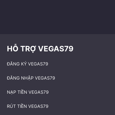
HỖ TRỢ VEGAS79
ĐĂNG KÝ VEGAS79
ĐĂNG NHẬP VEGAS79
NẠP TIỀN VEGAS79
RÚT TIỀN VEGAS79