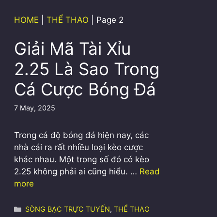
HOME
|
THỂ THAO
|
Page 2
Giải Mã Tài Xỉu
2.25 Là Sao Trong
Cá Cược Bóng Đá
7 May, 2025
Trong cá độ bóng đá hiện nay, các
nhà cái ra rất nhiều loại kèo cược
khác nhau. Một trong số đó có kèo
2.25 không phải ai cũng hiểu. …
Read
more
Categories
SÒNG BẠC TRỰC TUYẾN
,
THỂ THAO