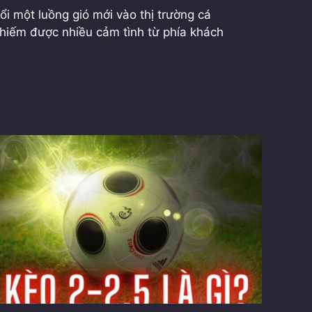
i một luồng gió mới vào thị trường cá
hiếm được nhiều cảm tình từ phía khách