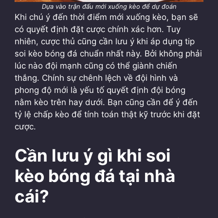
Dựa vào trận đấu mới xuống kèo để dự đoán
Khi chú ý đến thời điểm mới xuống kèo, bạn sẽ
có quyết định đặt cược chính xác hơn. Tuy
nhiên, cược thủ cũng cần lưu ý khi áp dụng tip
soi kèo bóng đá chuẩn nhất này. Bởi không phải
lúc nào đội mạnh cũng có thể giành chiến
thắng. Chính sự chênh lệch về đội hình và
phong độ mới là yếu tố quyết định đội bóng
nằm kèo trên hay dưới. Bạn cũng cần để ý đến
tỷ lệ chấp kèo để tính toán thật kỹ trước khi đặt
cược.
Cần lưu ý gì khi soi
kèo bóng đá tại nhà
cái?