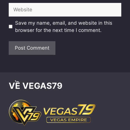
Website
Save my name, email, and website in this
browser for the next time I comment.
VỀ VEGAS79