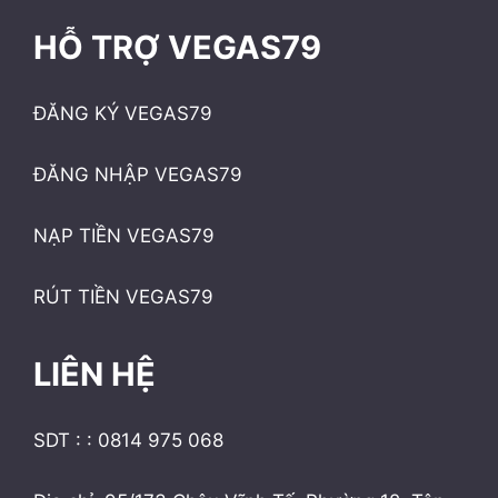
HỖ TRỢ VEGAS79
ĐĂNG KÝ VEGAS79
ĐĂNG NHẬP VEGAS79
NẠP TIỀN VEGAS79
RÚT TIỀN VEGAS79
LIÊN HỆ
SDT : : 0814 975 068