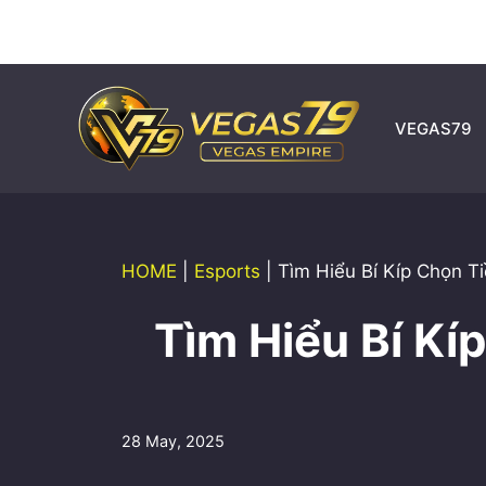
Skip
to
content
VEGAS79
HOME
|
Esports
|
Tìm Hiểu Bí Kíp Chọn T
Tìm Hiểu Bí Kí
28 May, 2025