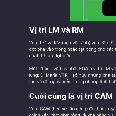
Vị trí LM và RM
Vị trí LM và RM (tiền vệ cánh) yêu cầu tố
đột phá vào trong hoặc tạt bóng cho các 
nhất để tạo đột biến.
Một số tiền vệ hay nhất FO4 ở vị trí LM 
lùng; Di María VTR – sở hữu những pha tạ
tạo và rất nguy hiểm trong những tình hu
Cuối cùng là vị trí CAM
Vị trí CAM (tiền vệ tấn công) đòi hỏi sự s
chính xác, tầm nhìn rộng và khả năng xử l