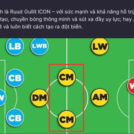
hính là Ruud Gullit ICON – với sức mạnh và khả năng hỗ 
tạo, chuyền bóng thông minh và sút xa đầy uy lực; hay
và luôn biết cách tạo ra đột biến.