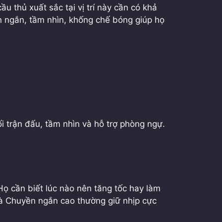
ầu thủ xuất sắc tại vị trí này cần có khả
n ngắn, tầm nhìn, khống chế bóng giúp họ
 trận đấu, tầm nhìn và hỗ trợ phòng ngự.
 Họ cần biết lúc nào nên tăng tốc hay làm
và Chuyền ngắn cao thường giữ nhịp cực